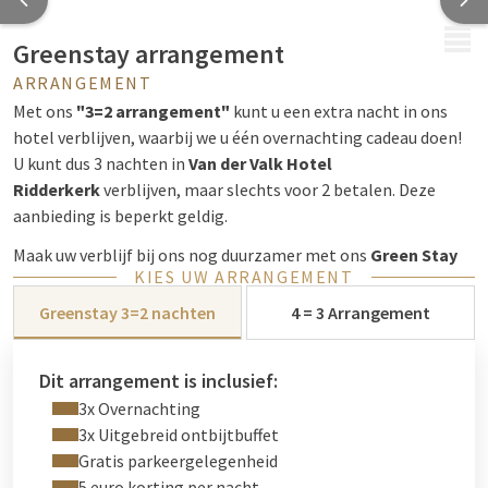
MENU
Greenstay arrangement
ARRANGEMENT
Met ons
"3=2 arrangement"
kunt u een extra nacht in ons
hotel verblijven, waarbij we u één overnachting cadeau doen!
U kunt dus 3 nachten in
Van der Valk Hotel
Ridderkerk
verblijven, maar slechts voor 2 betalen. Deze
aanbieding is beperkt geldig.
Maak uw verblijf bij ons nog duurzamer met ons
Green Stay
KIES UW ARRANGEMENT
Arrangement
! Dit speciale arrangement biedt u de kans om
te genieten van een milieuvriendelijk verblijf en tegelijkertijd
Greenstay 3=2 nachten
4 = 3 Arrangement
een bijdrage te leveren aan een groenere toekomst.
Als u kiest voor het Green Stay Arrangement, ontvangt u
€
Dit arrangement is inclusief:
5,00 korting per nacht
. Daarnaast kiest u ervoor om geen
3x Overnachting
gebruik te maken van dagelijkse schoonmaakservice tijdens
3x Uitgebreid ontbijtbuffet
uw verblijf. Hierdoor bespaart u water, energie en
Gratis parkeergelegenheid
schoonmaakmiddelen.
5 euro korting per nacht