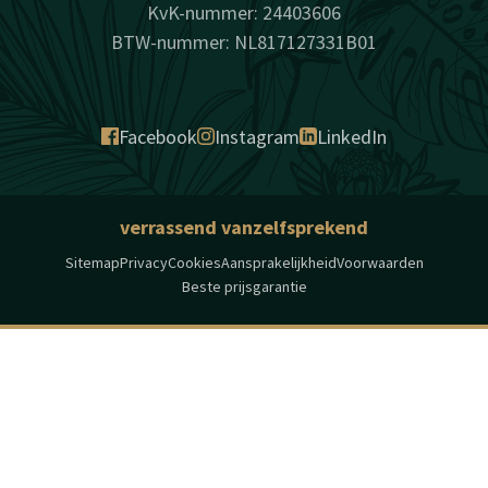
KvK-nummer: 24403606
BTW-nummer: NL817127331B01
Facebook
Instagram
LinkedIn
verrassend vanzelfsprekend
Sitemap
Privacy
Cookies
Aansprakelijkheid
Voorwaarden
Beste prijsgarantie