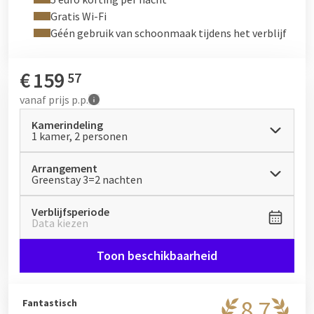
Gratis Wi-Fi
Met het Green Stay Arrangement geniet u van dezelfde luxe
Géén gebruik van schoonmaak tijdens het verblijf
en comfort, terwijl u actief bijdraagt aan het behoud van onze
natuur.
€
159
57
vanaf
prijs p.p.
Kamerindeling
1 kamer, 2 personen
Arrangement
Greenstay 3=2 nachten
Verblijfsperiode
Data kiezen
Toon beschikbaarheid
8,7
Fantastisch