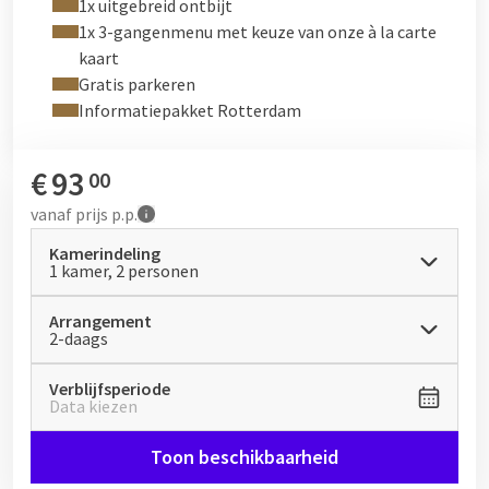
een uitgebreid ontbijt.
1x uitgebreid ontbijt
1x 3-gangenmenu met keuze van onze à la carte
Gebruik de kortingscode: ''
ValkRidderkerk26!
'' voor 10%
kaart
korting op een dagkaart of een enkele reis met de waterbus.
Gratis parkeren
Klik hier!
Om uw waterbus tickets te bemachtigen.
Informatiepakket Rotterdam
Bereikbaarheid
Het hotel is uitstekend bereikbaar via de A15, afrit 20, en ligt
€
93
00
op slechts een korte afstand van het centrum van Rotterdam.
vanaf
prijs p.p.
Er zijn goede bus- en metroverbindingen naar het centrum,
waardoor u de stad eenvoudig kunt verkennen. Met buslijn 146
Kamerindeling
1 kamer, 2 personen
staat u snel bij het metrostation, vanwaar u heel Rotterdam
gemakkelijk kunt ontdekken. Meer informatie?
Lees het hier.
Arrangement
2-daags
Verblijfsperiode
Data kiezen
Toon beschikbaarheid