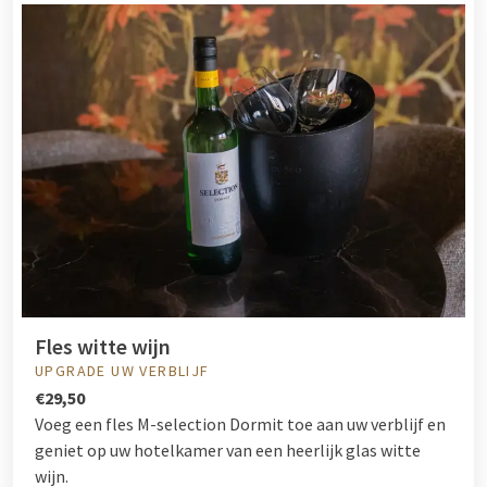
Fles witte wijn
UPGRADE UW VERBLIJF
€29,50
Voeg een fles M-selection Dormit toe aan uw verblijf en
geniet op uw hotelkamer van een heerlijk glas witte
wijn.