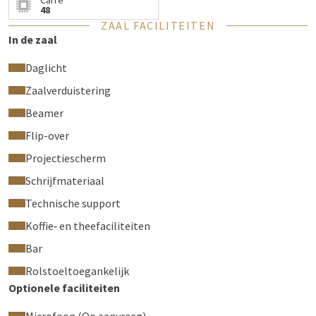
Carré
48
ZAAL FACILITEITEN
In de zaal
Daglicht
Zaalverduistering
Beamer
Flip-over
Projectiescherm
Schrijfmateriaal
Technische support
Koffie‑ en theefaciliteiten
Bar
Rolstoeltoegankelijk
Optionele faciliteiten