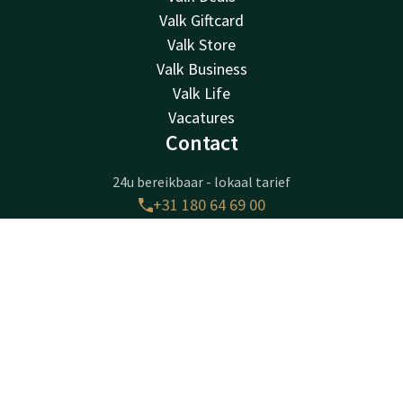
Valk Giftcard
Valk Store
Valk Business
Valk Life
Vacatures
Contact
24u bereikbaar - lokaal tarief
+31 180 64 69 00
Bereikbaar via mail
receptie@ridderkerk.valk.com
Contact
Account
NL
Boek nu
Hotel Ridderkerk
Krommeweg 1
2988CB
Ridderkerk