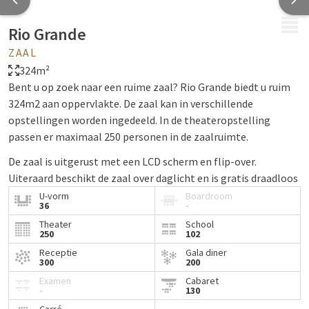
MENU
Rio Grande
ZAAL
324m²
Bent u op zoek naar een ruime zaal? Rio Grande biedt u ruim
324m2 aan oppervlakte. De zaal kan in verschillende
opstellingen worden ingedeeld. In de theateropstelling
passen er maximaal 250 personen in de zaalruimte.
De zaal is uitgerust met een LCD scherm en flip-over.
Uiteraard beschikt de zaal over daglicht en is gratis draadloos
internet aanwezig.
U-vorm
Boardroom
36
-
Theater
School
250
102
Receptie
Gala diner
300
200
Examen
Cabaret
-
130